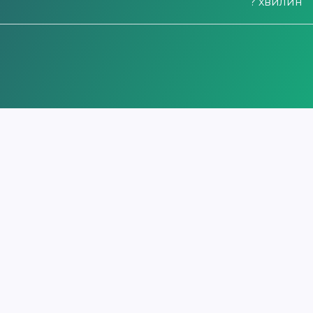
? хвилин